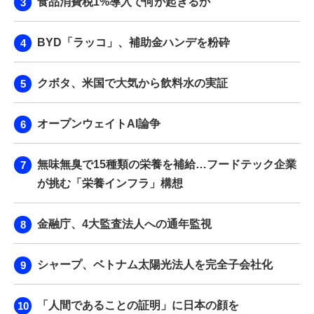
食品消費税1%導入で何が起きるか
BYD「ラッコ」、補助金ハンデを粉砕
クボタ、米国で大気から飲料水の実証
オープンウェイトAI論争
無味無臭で15種類の栄養を補給…フードテック企業
が挑む「栄養インフラ」構想
金融庁、4大監査法人への通年監視
シャープ、ベトナム太陽光法人を完全子会社化
「人間であることの証明」に日本の顔を