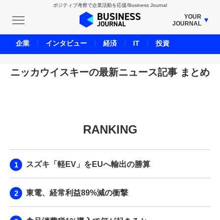
ポジティブ考察で企業活動を応援/Business Journal
YOUR
JOURNAL
BUSINESS JOURNAL
企業
インタビュー
経済
IT
投資
UNICORN JOURNAL
CARBON CREDITS JOURNAL
ニッカウイスキーの最新ニュース記事 まとめ
IVS JOURNAL
ENERGY MANAGEMENT JOURNAL
INBOUND JOURNAL
RANKING
LIFE ENDING JOURNAL
AI JOURNAL
REAL ESTATE BROKERAGE JOURNAL
スズキ「軽EV」をEUへ輸出の勝算
SMART MARKETING JOURNAL
BPaaS JOURNAL
東電、経常利益89%減の衝撃
ADOPTABLE DOG JOURNAL