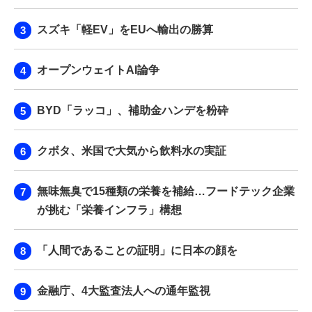
スズキ「軽EV」をEUへ輸出の勝算
オープンウェイトAI論争
BYD「ラッコ」、補助金ハンデを粉砕
クボタ、米国で大気から飲料水の実証
無味無臭で15種類の栄養を補給…フードテック企業
が挑む「栄養インフラ」構想
「人間であることの証明」に日本の顔を
金融庁、4大監査法人への通年監視