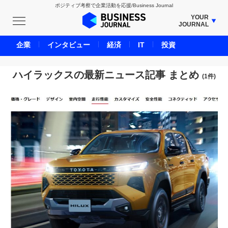
ポジティブ考察で企業活動を応援/Business Journal
YOUR
JOURNAL
BUSINESS JOURNAL
企業
インタビュー
経済
IT
投資
UNICORN JOURNAL
CARBON CREDITS JOURNAL
ハイラックスの最新ニュース記事 まとめ
(1件)
IVS JOURNAL
ENERGY MANAGEMENT JOURNAL
INBOUND JOURNAL
LIFE ENDING JOURNAL
AI JOURNAL
REAL ESTATE BROKERAGE JOURNAL
SMART MARKETING JOURNAL
BPaaS JOURNAL
ADOPTABLE DOG JOURNAL