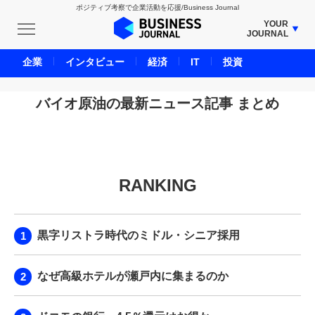
ポジティブ考察で企業活動を応援/Business Journal
YOUR
JOURNAL
BUSINESS JOURNAL
企業
インタビュー
経済
IT
投資
UNICORN JOURNAL
CARBON CREDITS JOURNAL
バイオ原油の最新ニュース記事 まとめ
IVS JOURNAL
ENERGY MANAGEMENT JOURNAL
INBOUND JOURNAL
RANKING
LIFE ENDING JOURNAL
AI JOURNAL
REAL ESTATE BROKERAGE JOURNAL
黒字リストラ時代のミドル・シニア採用
SMART MARKETING JOURNAL
BPaaS JOURNAL
なぜ高級ホテルが瀬戸内に集まるのか
ADOPTABLE DOG JOURNAL