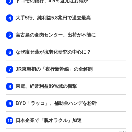
ドコモの銀行、4.5％還元はお得か
大手5行、純利益5.8兆円で過去最高
宮古島の食肉センター、出荷が不能に
なぜ痩せ薬が抗老化研究の中心に？
JR東海初の「夜行新幹線」の全解剖
東電、経常利益89%減の衝撃
BYD「ラッコ」、補助金ハンデを粉砕
日本企業で「脱オラクル」加速