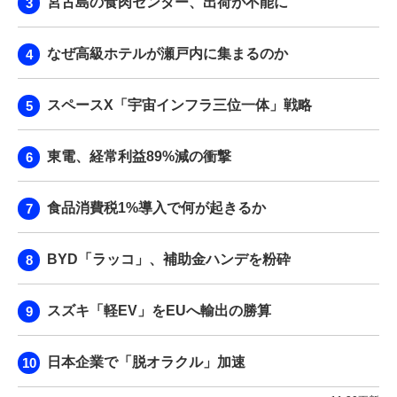
宮古島の食肉センター、出荷が不能に
なぜ高級ホテルが瀬戸内に集まるのか
スペースX「宇宙インフラ三位一体」戦略
東電、経常利益89%減の衝撃
食品消費税1%導入で何が起きるか
BYD「ラッコ」、補助金ハンデを粉砕
スズキ「軽EV」をEUへ輸出の勝算
日本企業で「脱オラクル」加速