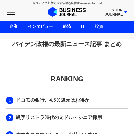
ポジティブ考察で企業活動を応援/Business Journal
YOUR
JOURNAL
BUSINESS JOURNAL
企業
インタビュー
経済
IT
投資
UNICORN JOURNAL
CARBON CREDITS JOURNAL
バイデン政権の最新ニュース記事 まとめ
IVS JOURNAL
ENERGY MANAGEMENT JOURNAL
INBOUND JOURNAL
RANKING
LIFE ENDING JOURNAL
AI JOURNAL
REAL ESTATE BROKERAGE JOURNAL
ドコモの銀行、4.5％還元はお得か
SMART MARKETING JOURNAL
BPaaS JOURNAL
黒字リストラ時代のミドル・シニア採用
ADOPTABLE DOG JOURNAL