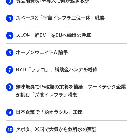
食品消費税1%導入で何が起きるか
スペースX「宇宙インフラ三位一体」戦略
スズキ「軽EV」をEUへ輸出の勝算
オープンウェイトAI論争
BYD「ラッコ」、補助金ハンデを粉砕
無味無臭で15種類の栄養を補給…フードテック企業
が挑む「栄養インフラ」構想
日本企業で「脱オラクル」加速
クボタ、米国で大気から飲料水の実証