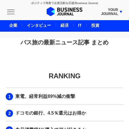
ポジティブ考察で企業活動を応援/Business Journal
YOUR
JOURNAL
BUSINESS JOURNAL
企業
インタビュー
経済
IT
投資
UNICORN JOURNAL
CARBON CREDITS JOURNAL
バス旅の最新ニュース記事 まとめ
IVS JOURNAL
ENERGY MANAGEMENT JOURNAL
INBOUND JOURNAL
RANKING
LIFE ENDING JOURNAL
AI JOURNAL
REAL ESTATE BROKERAGE JOURNAL
東電、経常利益89%減の衝撃
SMART MARKETING JOURNAL
BPaaS JOURNAL
ドコモの銀行、4.5％還元はお得か
ADOPTABLE DOG JOURNAL