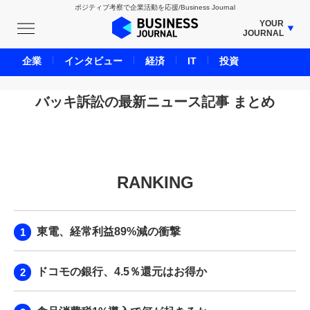
ポジティブ考察で企業活動を応援/Business Journal
YOUR
JOURNAL
BUSINESS JOURNAL
企業
インタビュー
経済
IT
投資
UNICORN JOURNAL
CARBON CREDITS JOURNAL
バッキ訴訟の最新ニュース記事 まとめ
IVS JOURNAL
ENERGY MANAGEMENT JOURNAL
INBOUND JOURNAL
RANKING
LIFE ENDING JOURNAL
AI JOURNAL
REAL ESTATE BROKERAGE JOURNAL
東電、経常利益89%減の衝撃
SMART MARKETING JOURNAL
BPaaS JOURNAL
ドコモの銀行、4.5％還元はお得か
ADOPTABLE DOG JOURNAL