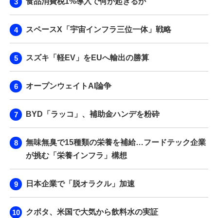
食品消費税1%導入で何が起きるか
スペースX「宇宙インフラ三位一体」戦略
スズキ「軽EV」をEUへ輸出の勝算
オープンウェイトAI論争
BYD「ラッコ」、補助金ハンデを粉砕
無味無臭で15種類の栄養を補給…フードテック企業
が挑む「栄養インフラ」構想
日本企業で「脱オラクル」加速
クボタ、米国で大気から飲料水の実証