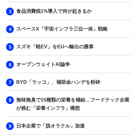
食品消費税1%導入で何が起きるか
スペースX「宇宙インフラ三位一体」戦略
スズキ「軽EV」をEUへ輸出の勝算
オープンウェイトAI論争
BYD「ラッコ」、補助金ハンデを粉砕
無味無臭で15種類の栄養を補給…フードテック企業
が挑む「栄養インフラ」構想
日本企業で「脱オラクル」加速