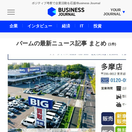
ポジティブ考察で企業活動を応援/Business Journal
YOUR
JOURNAL
BUSINESS JOURNAL
企業
インタビュー
経済
IT
投資
UNICORN JOURNAL
CARBON CREDITS JOURNAL
バームの最新ニュース記事 まとめ
(1件)
IVS JOURNAL
ENERGY MANAGEMENT JOURNAL
INBOUND JOURNAL
LIFE ENDING JOURNAL
AI JOURNAL
REAL ESTATE BROKERAGE JOURNAL
SMART MARKETING JOURNAL
BPaaS JOURNAL
ADOPTABLE DOG JOURNAL