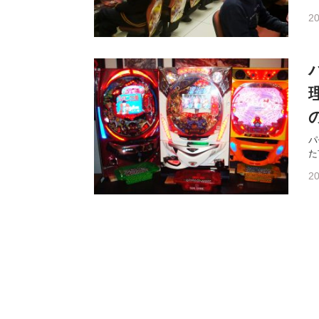
20
パ
た
20