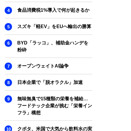
SMART MARKETING JOURNAL
食品消費税1%導入で何が起きるか
BPaaS JOURNAL
ADOPTABLE DOG JOURNAL
スズキ「軽EV」をEUへ輸出の勝算
BYD「ラッコ」、補助金ハンデを
粉砕
オープンウェイトAI論争
日本企業で「脱オラクル」加速
無味無臭で15種類の栄養を補給…
フードテック企業が挑む「栄養イン
フラ」構想
クボタ、米国で大気から飲料水の実