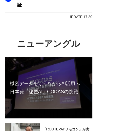
証
UPDATE:17:30
ニューアングル
機密データを守りながらAI活用へ
日本発「秘匿AI」CODASの挑戦
「ROUTEPAYリモコン」が実