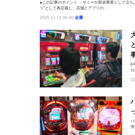
●この記事のポイント ・サミーが新規事業として立ち
ツ”として再定義し、店舗とアプリの...
2025.11.11 06:00
企業
6
ロ
20
パ
理