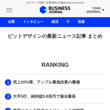
ポジティブ考察で企業活動を応援/Business Journal
YOUR
JOURNAL
BUSINESS JOURNAL
企業
インタビュー
経済
IT
投資
UNICORN JOURNAL
CARBON CREDITS JOURNAL
ピットデザインの最新ニュース記事 まとめ
IVS JOURNAL
ENERGY MANAGEMENT JOURNAL
INBOUND JOURNAL
RANKING
LIFE ENDING JOURNAL
AI JOURNAL
REAL ESTATE BROKERAGE JOURNAL
売上16%増、アップル最強決算の裏側
SMART MARKETING JOURNAL
BPaaS JOURNAL
大手5行、純利益5.8兆円で過去最高
ADOPTABLE DOG JOURNAL