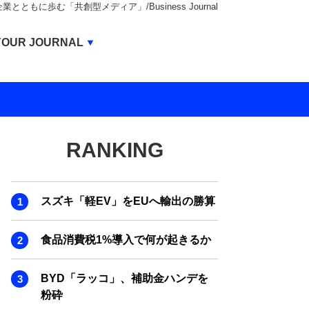
もに歩む「共創型メディア」/Business Journal
Business Journal
YOUR JOURNAL
BUSINESS JOURNAL
UNICORN JOURNAL
CARBON CREDITS JOURNAL
RANKING
IVS JOURNAL
ENERGY MANAGEMENT JOURNAL
スズキ「軽EV」をEUへ輸出の勝算
INBOUND JOURNAL
LIFE ENDING JOURNAL
食品消費税1%導入で何が起きるか
AI JOURNAL
BYD「ラッコ」、補助金ハンデを
REAL ESTATE BROKERAGE JOURNAL
粉砕