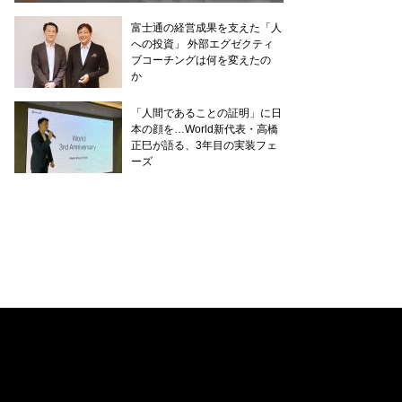
富士通の経営成果を支えた「人
への投資」 外部エグゼクティ
ブコーチングは何を変えたの
か
「人間であることの証明」に日
本の顔を…World新代表・高橋
正巳が語る、3年目の実装フェ
ーズ