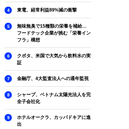
SMART MARKETING JOURNAL
東電、経常利益89%減の衝撃
BPaaS JOURNAL
ADOPTABLE DOG JOURNAL
無味無臭で15種類の栄養を補給…
フードテック企業が挑む「栄養イン
フラ」構想
クボタ、米国で大気から飲料水の実
証
金融庁、4大監査法人への通年監視
シャープ、ベトナム太陽光法人を完
全子会社化
ホテルオークラ、カッパドキアに進
出