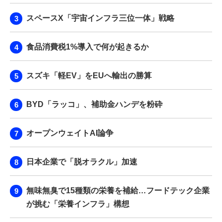
スペースX「宇宙インフラ三位一体」戦略
食品消費税1%導入で何が起きるか
スズキ「軽EV」をEUへ輸出の勝算
BYD「ラッコ」、補助金ハンデを粉砕
オープンウェイトAI論争
日本企業で「脱オラクル」加速
無味無臭で15種類の栄養を補給…フードテック企業
が挑む「栄養インフラ」構想