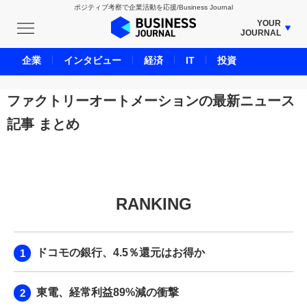
ポジティブ考察で企業活動を応援/Business Journal
YOUR
JOURNAL
BUSINESS JOURNAL
企業
インタビュー
経済
IT
投資
UNICORN JOURNAL
CARBON CREDITS JOURNAL
ファクトリーオートメーションの最新ニュース
IVS JOURNAL
記事 まとめ
ENERGY MANAGEMENT JOURNAL
INBOUND JOURNAL
LIFE ENDING JOURNAL
AI JOURNAL
RANKING
REAL ESTATE BROKERAGE JOURNAL
SMART MARKETING JOURNAL
ドコモの銀行、4.5％還元はお得か
BPaaS JOURNAL
ADOPTABLE DOG JOURNAL
東電、経常利益89%減の衝撃