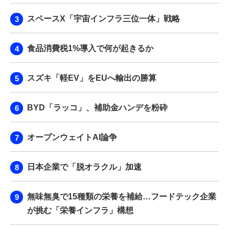
スペースX「宇宙インフラ三位一体」戦略
食品消費税1%導入で何が起きるか
スズキ「軽EV」をEUへ輸出の勝算
BYD「ラッコ」、補助金ハンデを粉砕
オープンウェイトAI論争
日本企業で「脱オラクル」加速
無味無臭で15種類の栄養を補給…フードテック企業
が挑む「栄養インフラ」構想