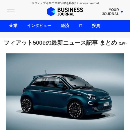
ポジティブ考察で企業活動を応援/Business Journal
YOUR
JOURNAL
BUSINESS JOURNAL
企業
インタビュー
経済
IT
投資
UNICORN JOURNAL
CARBON CREDITS JOURNAL
フィアット500eの最新ニュース記事 まとめ
(1件)
IVS JOURNAL
ENERGY MANAGEMENT JOURNAL
INBOUND JOURNAL
LIFE ENDING JOURNAL
AI JOURNAL
REAL ESTATE BROKERAGE JOURNAL
SMART MARKETING JOURNAL
BPaaS JOURNAL
ADOPTABLE DOG JOURNAL