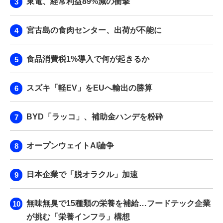
東電、経常利益89%減の衝撃
宮古島の食肉センター、出荷が不能に
食品消費税1%導入で何が起きるか
スズキ「軽EV」をEUへ輸出の勝算
BYD「ラッコ」、補助金ハンデを粉砕
オープンウェイトAI論争
日本企業で「脱オラクル」加速
無味無臭で15種類の栄養を補給…フードテック企業
が挑む「栄養インフラ」構想