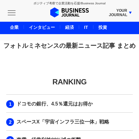
ポジティブ考察で企業活動を応援/Business Journal
YOUR
JOURNAL
BUSINESS JOURNAL
企業
インタビュー
経済
IT
投資
UNICORN JOURNAL
CARBON CREDITS JOURNAL
フォトルミネセンスの最新ニュース記事 まとめ
IVS JOURNAL
ENERGY MANAGEMENT JOURNAL
INBOUND JOURNAL
RANKING
LIFE ENDING JOURNAL
AI JOURNAL
REAL ESTATE BROKERAGE JOURNAL
ドコモの銀行、4.5％還元はお得か
SMART MARKETING JOURNAL
BPaaS JOURNAL
スペースX「宇宙インフラ三位一体」戦略
ADOPTABLE DOG JOURNAL