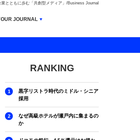
もに歩む「共創型メディア」/Business Journal
Business Journal
YOUR JOURNAL
BUSINESS JOURNAL
UNICORN JOURNAL
CARBON CREDITS JOURNAL
RANKING
IVS JOURNAL
ENERGY MANAGEMENT JOURNAL
黒字リストラ時代のミドル・シニア
INBOUND JOURNAL
採用
LIFE ENDING JOURNAL
なぜ高級ホテルが瀬戸内に集まるの
AI JOURNAL
か
REAL ESTATE BROKERAGE JOURNAL