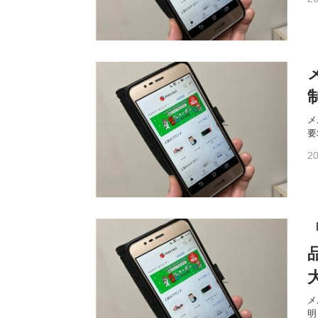
メ
要
20
メ
明