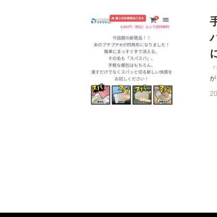
「
が
20