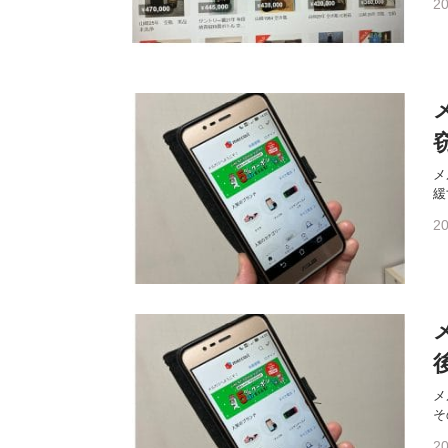
20
メ
緩
20
メ
そ
20