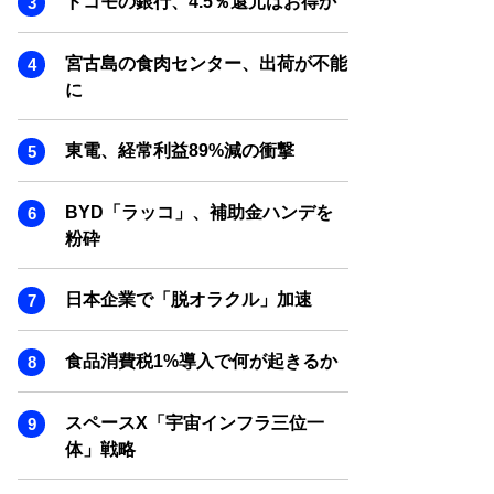
ドコモの銀行、4.5％還元はお得か
SMART MARKETING JOURNAL
BPaaS JOURNAL
宮古島の食肉センター、出荷が不能
ADOPTABLE DOG JOURNAL
に
東電、経常利益89%減の衝撃
BYD「ラッコ」、補助金ハンデを
粉砕
日本企業で「脱オラクル」加速
食品消費税1%導入で何が起きるか
スペースX「宇宙インフラ三位一
体」戦略