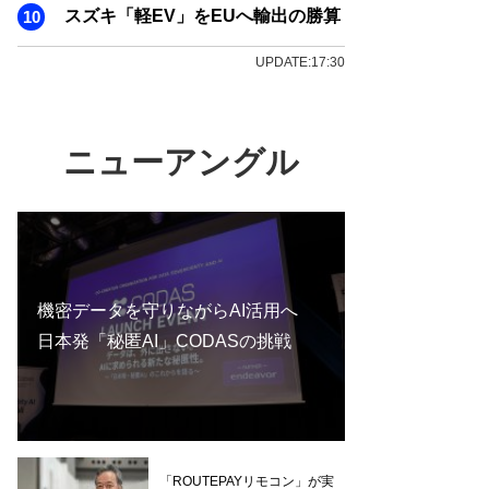
スズキ「軽EV」をEUへ輸出の勝算
UPDATE:17:30
ニューアングル
機密データを守りながらAI活用へ
日本発「秘匿AI」CODASの挑戦
「ROUTEPAYリモコン」が実