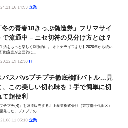
24.11.16 14:53
企業
「冬の青春18きっぷ偽造券」フリマサイ
トで流通中 – ニセ切符の見分け方とは？
生活をもっと楽しく刺激的に。 オトナライフより】2020年から続い
行動宣言が全面的に...
23.12.19 12:30
IT
スパスパvsプチプチ徹底検証バトル…見
よ、この美しい切れ味を！手で簡単に切
れて超便利
プチプチ(R)」を製造販売する川上産業株式会社（東京都千代田区）
開発した、プチプチの...
21.08.11 05:10
企業