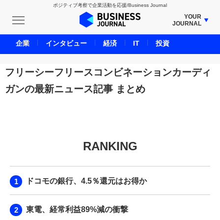
ポジティブ考察で企業活動を応援/Business Journal
YOUR
JOURNAL
BUSINESS JOURNAL
企業
インタビュー
経済
IT
投資
UNICORN JOURNAL
CARBON CREDITS JOURNAL
フリーシーフリースコンビネーションカーディ
IVS JOURNAL
ガンの最新ニュース記事 まとめ
ENERGY MANAGEMENT JOURNAL
INBOUND JOURNAL
LIFE ENDING JOURNAL
AI JOURNAL
RANKING
REAL ESTATE BROKERAGE JOURNAL
SMART MARKETING JOURNAL
ドコモの銀行、4.5％還元はお得か
BPaaS JOURNAL
ADOPTABLE DOG JOURNAL
東電、経常利益89%減の衝撃