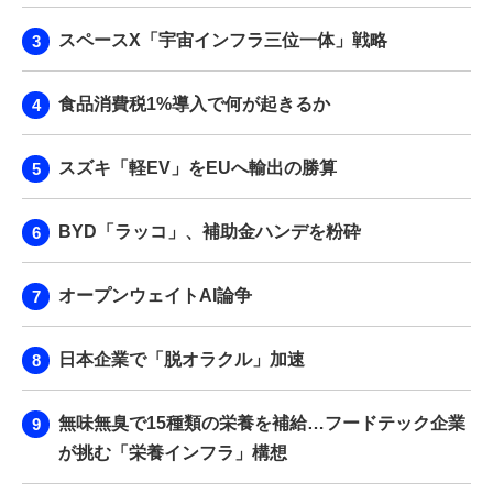
スペースX「宇宙インフラ三位一体」戦略
食品消費税1%導入で何が起きるか
スズキ「軽EV」をEUへ輸出の勝算
BYD「ラッコ」、補助金ハンデを粉砕
オープンウェイトAI論争
日本企業で「脱オラクル」加速
無味無臭で15種類の栄養を補給…フードテック企業
が挑む「栄養インフラ」構想