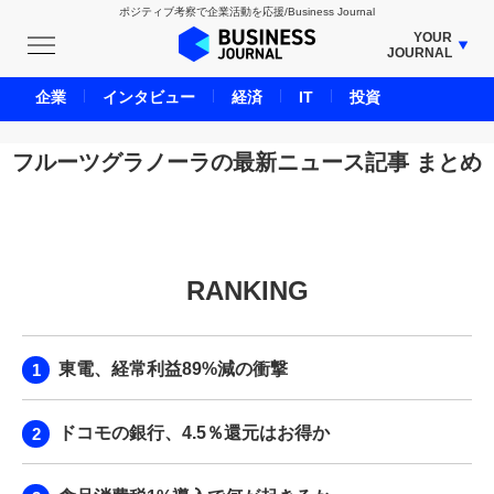
ポジティブ考察で企業活動を応援/Business Journal
YOUR
JOURNAL
BUSINESS JOURNAL
企業
インタビュー
経済
IT
投資
UNICORN JOURNAL
CARBON CREDITS JOURNAL
フルーツグラノーラの最新ニュース記事 まとめ
IVS JOURNAL
ENERGY MANAGEMENT JOURNAL
INBOUND JOURNAL
RANKING
LIFE ENDING JOURNAL
AI JOURNAL
REAL ESTATE BROKERAGE JOURNAL
東電、経常利益89%減の衝撃
SMART MARKETING JOURNAL
BPaaS JOURNAL
ドコモの銀行、4.5％還元はお得か
ADOPTABLE DOG JOURNAL