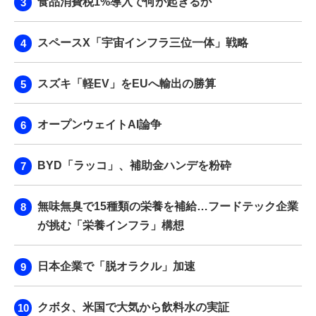
食品消費税1%導入で何が起きるか
スペースX「宇宙インフラ三位一体」戦略
スズキ「軽EV」をEUへ輸出の勝算
オープンウェイトAI論争
BYD「ラッコ」、補助金ハンデを粉砕
無味無臭で15種類の栄養を補給…フードテック企業
が挑む「栄養インフラ」構想
日本企業で「脱オラクル」加速
クボタ、米国で大気から飲料水の実証