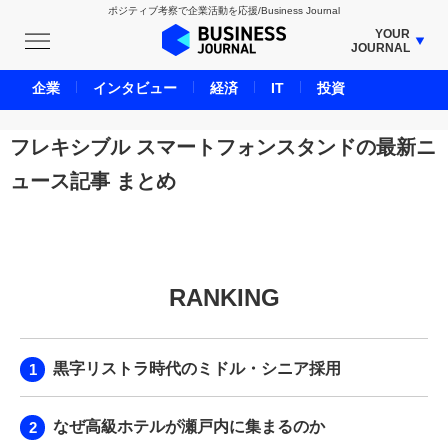
ポジティブ考察で企業活動を応援/Business Journal
YOUR
JOURNAL
BUSINESS JOURNAL
企業
インタビュー
経済
IT
投資
UNICORN JOURNAL
CARBON CREDITS JOURNAL
フレキシブル スマートフォンスタンドの最新ニ
IVS JOURNAL
ュース記事 まとめ
ENERGY MANAGEMENT JOURNAL
INBOUND JOURNAL
LIFE ENDING JOURNAL
AI JOURNAL
RANKING
REAL ESTATE BROKERAGE JOURNAL
SMART MARKETING JOURNAL
黒字リストラ時代のミドル・シニア採用
BPaaS JOURNAL
ADOPTABLE DOG JOURNAL
なぜ高級ホテルが瀬戸内に集まるのか