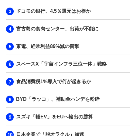
ドコモの銀行、4.5％還元はお得か
宮古島の食肉センター、出荷が不能に
東電、経常利益89%減の衝撃
スペースX「宇宙インフラ三位一体」戦略
食品消費税1%導入で何が起きるか
BYD「ラッコ」、補助金ハンデを粉砕
スズキ「軽EV」をEUへ輸出の勝算
日本企業で「脱オラクル」加速