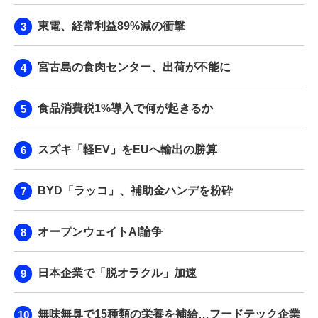
東電、経常利益89%減の衝撃
宮古島の食肉センター、出荷が不能に
食品消費税1%導入で何が起きるか
スズキ「軽EV」をEUへ輸出の勝算
BYD「ラッコ」、補助金ハンデを粉砕
オープンウェイトAI論争
日本企業で「脱オラクル」加速
無味無臭で15種類の栄養を補給…フードテック企業