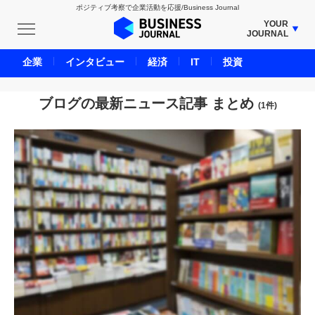
ポジティブ考察で企業活動を応援/Business Journal
YOUR
JOURNAL
BUSINESS JOURNAL
企業
インタビュー
経済
IT
投資
UNICORN JOURNAL
CARBON CREDITS JOURNAL
ブログの最新ニュース記事 まとめ
(1件)
IVS JOURNAL
ENERGY MANAGEMENT JOURNAL
INBOUND JOURNAL
LIFE ENDING JOURNAL
AI JOURNAL
REAL ESTATE BROKERAGE JOURNAL
SMART MARKETING JOURNAL
BPaaS JOURNAL
ADOPTABLE DOG JOURNAL