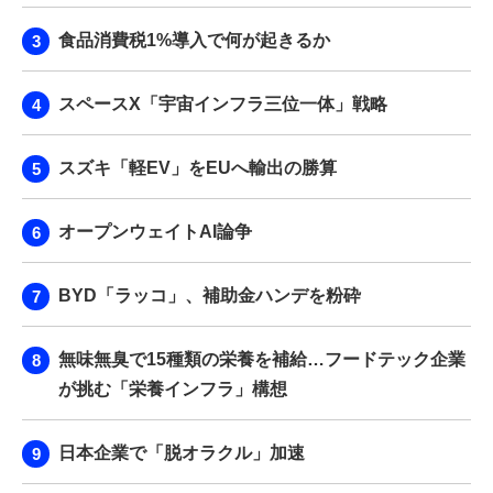
食品消費税1%導入で何が起きるか
スペースX「宇宙インフラ三位一体」戦略
スズキ「軽EV」をEUへ輸出の勝算
オープンウェイトAI論争
BYD「ラッコ」、補助金ハンデを粉砕
無味無臭で15種類の栄養を補給…フードテック企業
が挑む「栄養インフラ」構想
日本企業で「脱オラクル」加速