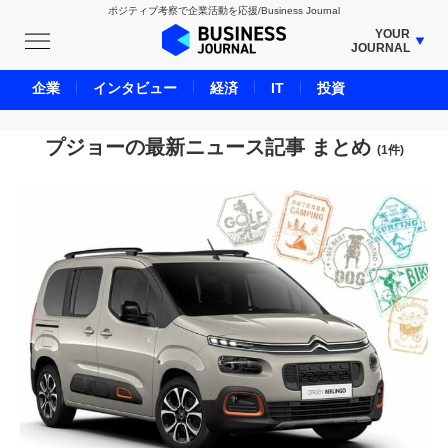
ポジティブ考察で企業活動を応援/Business Journal
YOUR
JOURNAL
BUSINESS JOURNAL
企業
インタビュー
経済
IT
投資
UNICORN JOURNAL
CARBON CREDITS JOURNAL
プジョーの最新ニュース記事 まとめ
(1件)
IVS JOURNAL
ENERGY MANAGEMENT JOURNAL
INBOUND JOURNAL
LIFE ENDING JOURNAL
AI JOURNAL
REAL ESTATE BROKERAGE JOURNAL
SMART MARKETING JOURNAL
BPaaS JOURNAL
ADOPTABLE DOG JOURNAL