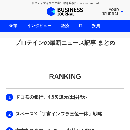
ポジティブ考察で企業活動を応援/Business Journal
YOUR
JOURNAL
BUSINESS JOURNAL
企業
インタビュー
経済
IT
投資
UNICORN JOURNAL
CARBON CREDITS JOURNAL
プロテインの最新ニュース記事 まとめ
IVS JOURNAL
ENERGY MANAGEMENT JOURNAL
INBOUND JOURNAL
RANKING
LIFE ENDING JOURNAL
AI JOURNAL
REAL ESTATE BROKERAGE JOURNAL
ドコモの銀行、4.5％還元はお得か
SMART MARKETING JOURNAL
BPaaS JOURNAL
スペースX「宇宙インフラ三位一体」戦略
ADOPTABLE DOG JOURNAL