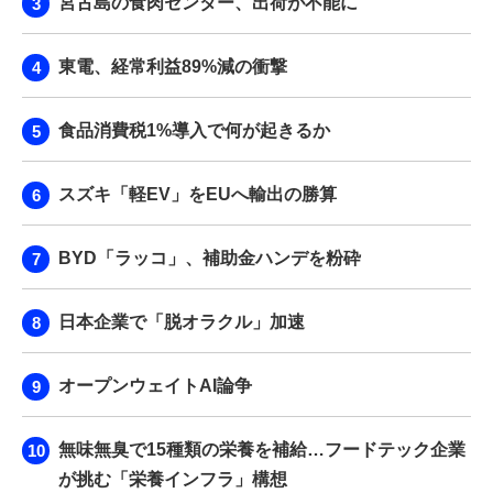
宮古島の食肉センター、出荷が不能に
東電、経常利益89%減の衝撃
食品消費税1%導入で何が起きるか
スズキ「軽EV」をEUへ輸出の勝算
BYD「ラッコ」、補助金ハンデを粉砕
日本企業で「脱オラクル」加速
オープンウェイトAI論争
無味無臭で15種類の栄養を補給…フードテック企業
が挑む「栄養インフラ」構想