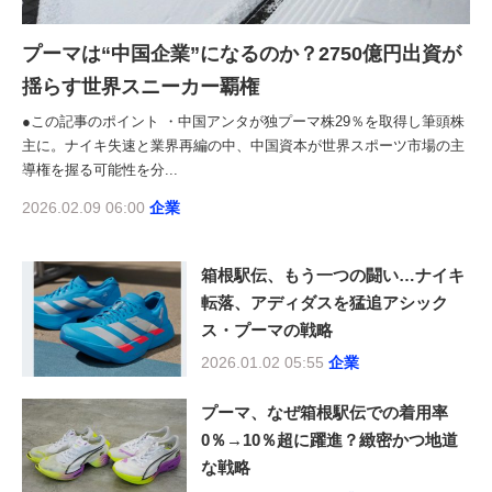
プーマは“中国企業”になるのか？2750億円出資が
揺らす世界スニーカー覇権
●この記事のポイント ・中国アンタが独プーマ株29％を取得し筆頭株
主に。ナイキ失速と業界再編の中、中国資本が世界スポーツ市場の主
導権を握る可能性を分...
2026.02.09 06:00
企業
箱根駅伝、もう一つの闘い…ナイキ
転落、アディダスを猛追アシック
ス・プーマの戦略
2026.01.02 05:55
企業
プーマ、なぜ箱根駅伝での着用率
0％→10％超に躍進？緻密かつ地道
な戦略