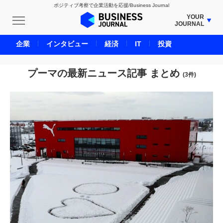
ポジティブ考察で企業活動を応援/Business Journal
YOUR
JOURNAL
BUSINESS JOURNAL
企業
インタビュー
経済
IT
投資
UNICORN JOURNAL
CARBON CREDITS JOURNAL
プーマの最新ニュース記事 まとめ
(3件)
IVS JOURNAL
ENERGY MANAGEMENT JOURNAL
INBOUND JOURNAL
LIFE ENDING JOURNAL
AI JOURNAL
REAL ESTATE BROKERAGE JOURNAL
SMART MARKETING JOURNAL
BPaaS JOURNAL
ADOPTABLE DOG JOURNAL