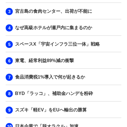
宮古島の食肉センター、出荷が不能に
なぜ高級ホテルが瀬戸内に集まるのか
スペースX「宇宙インフラ三位一体」戦略
東電、経常利益89%減の衝撃
食品消費税1%導入で何が起きるか
BYD「ラッコ」、補助金ハンデを粉砕
スズキ「軽EV」をEUへ輸出の勝算
日本企業で「脱オラクル」加速