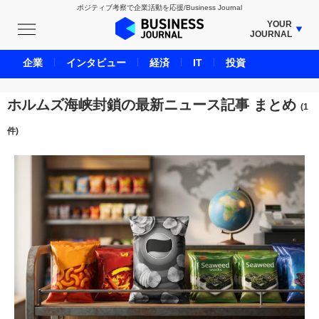
ポジティブ考察で企業活動を応援/Business Journal
YOUR
JOURNAL
BUSINESS JOURNAL
企業
インタビュー
経済
IT
投資
UNICORN JOURNAL
CARBON CREDITS JOURNAL
ホルムズ海峡封鎖の最新ニュース記事 まとめ
(1
IVS JOURNAL
件)
ENERGY MANAGEMENT JOURNAL
INBOUND JOURNAL
LIFE ENDING JOURNAL
AI JOURNAL
REAL ESTATE BROKERAGE JOURNAL
SMART MARKETING JOURNAL
BPaaS JOURNAL
ADOPTABLE DOG JOURNAL