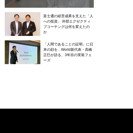
富士通の経営成果を支えた「人
への投資」 外部エグゼクティ
ブコーチングは何を変えたの
か
「人間であることの証明」に日
本の顔を…World新代表・高橋
正巳が語る、3年目の実装フェ
ーズ