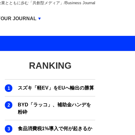
もに歩む「共創型メディア」/Business Journal
Business Journal
YOUR JOURNAL
BUSINESS JOURNAL
UNICORN JOURNAL
CARBON CREDITS JOURNAL
RANKING
IVS JOURNAL
ENERGY MANAGEMENT JOURNAL
スズキ「軽EV」をEUへ輸出の勝算
INBOUND JOURNAL
LIFE ENDING JOURNAL
BYD「ラッコ」、補助金ハンデを
粉砕
AI JOURNAL
REAL ESTATE BROKERAGE JOURNAL
食品消費税1%導入で何が起きるか