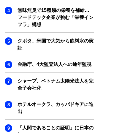
SMART MARKETING JOURNAL
無味無臭で15種類の栄養を補給…
BPaaS JOURNAL
フードテック企業が挑む「栄養イン
ADOPTABLE DOG JOURNAL
フラ」構想
クボタ、米国で大気から飲料水の実
証
金融庁、4大監査法人への通年監視
シャープ、ベトナム太陽光法人を完
全子会社化
ホテルオークラ、カッパドキアに進
出
「人間であることの証明」に日本の