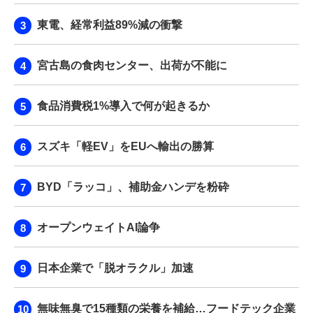
東電、経常利益89%減の衝撃
宮古島の食肉センター、出荷が不能に
食品消費税1%導入で何が起きるか
スズキ「軽EV」をEUへ輸出の勝算
BYD「ラッコ」、補助金ハンデを粉砕
オープンウェイトAI論争
日本企業で「脱オラクル」加速
無味無臭で15種類の栄養を補給…フードテック企業