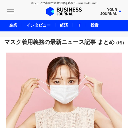
ポジティブ考察で企業活動を応援/Business Journal
YOUR
JOURNAL
BUSINESS JOURNAL
企業
インタビュー
経済
IT
投資
UNICORN JOURNAL
CARBON CREDITS JOURNAL
マスク着用義務の最新ニュース記事 まとめ
(1件)
IVS JOURNAL
ENERGY MANAGEMENT JOURNAL
INBOUND JOURNAL
LIFE ENDING JOURNAL
AI JOURNAL
REAL ESTATE BROKERAGE JOURNAL
SMART MARKETING JOURNAL
BPaaS JOURNAL
ADOPTABLE DOG JOURNAL