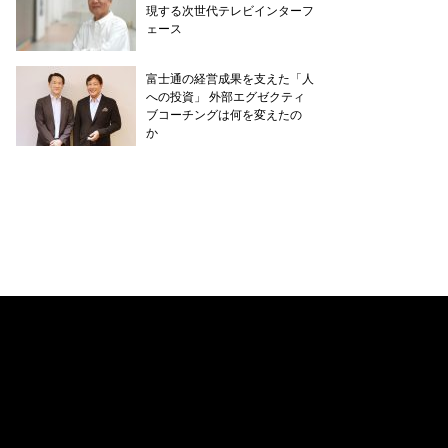
現する次世代テレビインターフ
ェース
富士通の経営成果を支えた「人
への投資」 外部エグゼクティ
ブコーチングは何を変えたの
か