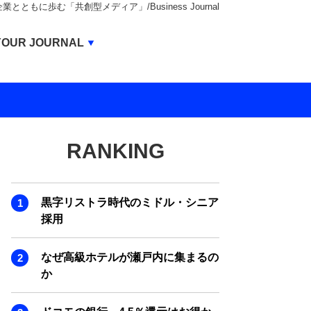
もに歩む「共創型メディア」/Business Journal
Business Journal
YOUR JOURNAL
BUSINESS JOURNAL
UNICORN JOURNAL
CARBON CREDITS JOURNAL
RANKING
IVS JOURNAL
ENERGY MANAGEMENT JOURNAL
黒字リストラ時代のミドル・シニア
INBOUND JOURNAL
採用
LIFE ENDING JOURNAL
なぜ高級ホテルが瀬戸内に集まるの
AI JOURNAL
か
REAL ESTATE BROKERAGE JOURNAL