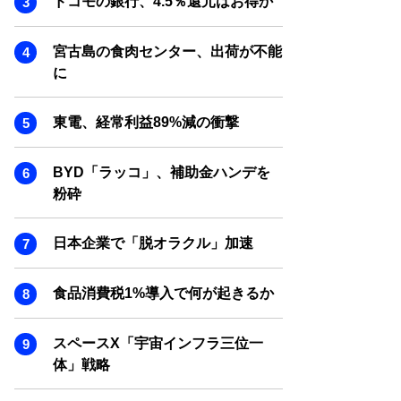
ドコモの銀行、4.5％還元はお得か
SMART MARKETING JOURNAL
BPaaS JOURNAL
宮古島の食肉センター、出荷が不能
ADOPTABLE DOG JOURNAL
に
東電、経常利益89%減の衝撃
BYD「ラッコ」、補助金ハンデを
粉砕
日本企業で「脱オラクル」加速
食品消費税1%導入で何が起きるか
スペースX「宇宙インフラ三位一
体」戦略