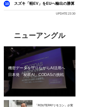
スズキ「軽EV」をEUへ輸出の勝算
UPDATE:23:30
ニューアングル
機密データを守りながらAI活用へ
日本発「秘匿AI」CODASの挑戦
「ROUTEPAYリモコン」が実