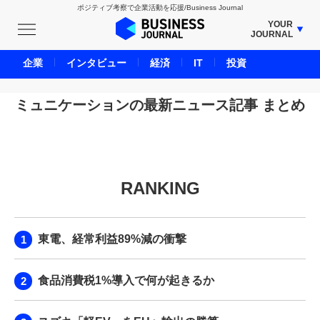
ポジティブ考察で企業活動を応援/Business Journal
YOUR
JOURNAL
BUSINESS JOURNAL
企業
インタビュー
経済
IT
投資
UNICORN JOURNAL
CARBON CREDITS JOURNAL
ミュニケーションの最新ニュース記事 まとめ
IVS JOURNAL
ENERGY MANAGEMENT JOURNAL
INBOUND JOURNAL
RANKING
LIFE ENDING JOURNAL
AI JOURNAL
REAL ESTATE BROKERAGE JOURNAL
東電、経常利益89%減の衝撃
SMART MARKETING JOURNAL
BPaaS JOURNAL
食品消費税1%導入で何が起きるか
ADOPTABLE DOG JOURNAL