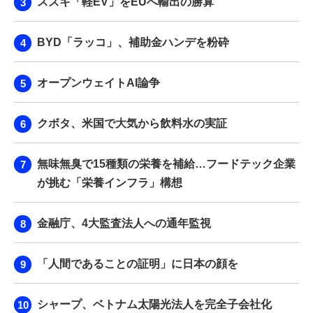
スズキ「軽EV」をEUへ輸出の勝算
BYD「ラッコ」、補助金ハンデを粉砕
オープンウェイトAI論争
クボタ、米国で大気から飲料水の実証
無味無臭で15種類の栄養を補給…フードテック企業
が挑む「栄養インフラ」構想
金融庁、4大監査法人への通年監視
「人間であることの証明」に日本の顔を
シャープ、ベトナム太陽光法人を完全子会社化