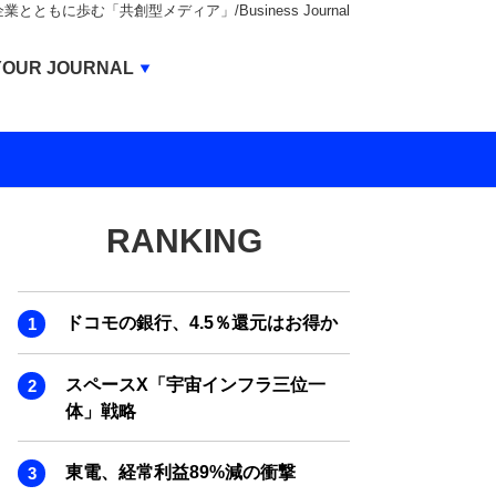
もに歩む「共創型メディア」/Business Journal
Business Journal
YOUR JOURNAL
BUSINESS JOURNAL
UNICORN JOURNAL
CARBON CREDITS JOURNAL
RANKING
IVS JOURNAL
ENERGY MANAGEMENT JOURNAL
ドコモの銀行、4.5％還元はお得か
INBOUND JOURNAL
LIFE ENDING JOURNAL
スペースX「宇宙インフラ三位一
体」戦略
AI JOURNAL
REAL ESTATE BROKERAGE JOURNAL
東電、経常利益89%減の衝撃