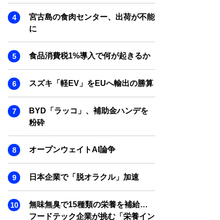
SMART MARKETING JOURNAL
宮古島の食肉センター、出荷が不能
BPaaS JOURNAL
に
ADOPTABLE DOG JOURNAL
食品消費税1%導入で何が起きるか
スズキ「軽EV」をEUへ輸出の勝算
BYD「ラッコ」、補助金ハンデを
粉砕
オープンウェイトAI論争
日本企業で「脱オラクル」加速
無味無臭で15種類の栄養を補給…
フードテック企業が挑む「栄養イン