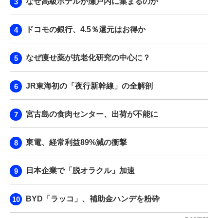
なぜ高級ホテルが瀬戸内に集まるのか
ドコモの銀行、4.5％還元はお得か
なぜ痩せ薬が抗老化研究の中心に？
JR東海初の「夜行新幹線」の全解剖
宮古島の食肉センター、出荷が不能に
東電、経常利益89%減の衝撃
日本企業で「脱オラクル」加速
BYD「ラッコ」、補助金ハンデを粉砕