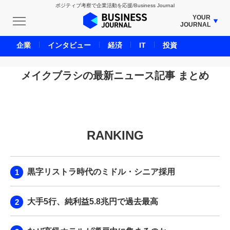
ポジティブ考察で企業活動を応援/Business Journal
YOUR
JOURNAL
BUSINESS JOURNAL
企業
インタビュー
経済
IT
投資
UNICORN JOURNAL
CARBON CREDITS JOURNAL
メイクブラシの最新ニュース記事 まとめ
IVS JOURNAL
ENERGY MANAGEMENT JOURNAL
INBOUND JOURNAL
RANKING
LIFE ENDING JOURNAL
AI JOURNAL
REAL ESTATE BROKERAGE JOURNAL
黒字リストラ時代のミドル・シニア採用
SMART MARKETING JOURNAL
BPaaS JOURNAL
大手5行、純利益5.8兆円で過去最高
ADOPTABLE DOG JOURNAL