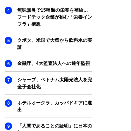
SMART MARKETING JOURNAL
無味無臭で15種類の栄養を補給…
BPaaS JOURNAL
フードテック企業が挑む「栄養イン
ADOPTABLE DOG JOURNAL
フラ」構想
クボタ、米国で大気から飲料水の実
証
金融庁、4大監査法人への通年監視
シャープ、ベトナム太陽光法人を完
全子会社化
ホテルオークラ、カッパドキアに進
出
「人間であることの証明」に日本の