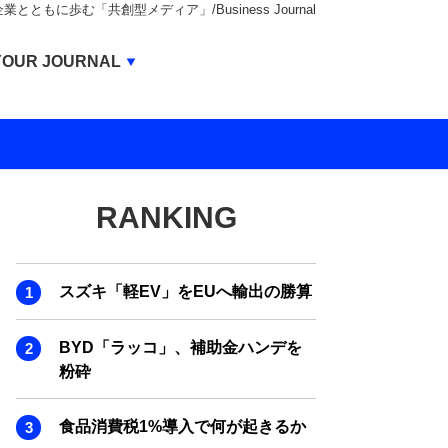
もに歩む「共創型メディア」/Business Journal
Business Journal
YOUR JOURNAL
BUSINESS JOURNAL
UNICORN JOURNAL
CARBON CREDITS JOURNAL
RANKING
IVS JOURNAL
ENERGY MANAGEMENT JOURNAL
スズキ「軽EV」をEUへ輸出の勝算
INBOUND JOURNAL
LIFE ENDING JOURNAL
BYD「ラッコ」、補助金ハンデを
粉砕
AI JOURNAL
REAL ESTATE BROKERAGE JOURNAL
食品消費税1%導入で何が起きるか