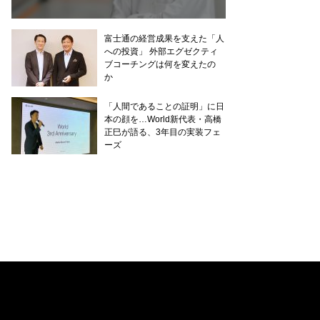
富士通の経営成果を支えた「人
への投資」 外部エグゼクティ
ブコーチングは何を変えたの
か
「人間であることの証明」に日
本の顔を…World新代表・高橋
正巳が語る、3年目の実装フェ
ーズ