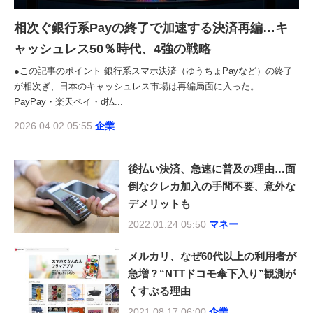
相次ぐ銀行系Payの終了で加速する決済再編…キ
ャッシュレス50％時代、4強の戦略
●この記事のポイント 銀行系スマホ決済（ゆうちょPayなど）の終了
が相次ぎ、日本のキャッシュレス市場は再編局面に入った。
PayPay・楽天ペイ・d払...
2026.04.02 05:55
企業
後払い決済、急速に普及の理由…面
倒なクレカ加入の手間不要、意外な
デメリットも
2022.01.24 05:50
マネー
メルカリ、なぜ60代以上の利用者が
急増？“NTTドコモ傘下入り”観測が
くすぶる理由
2021.08.17 06:00
企業