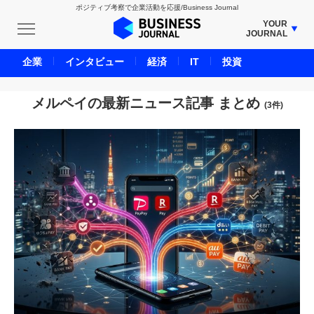
ポジティブ考察で企業活動を応援/Business Journal
YOUR
JOURNAL
BUSINESS JOURNAL
企業
インタビュー
経済
IT
投資
UNICORN JOURNAL
CARBON CREDITS JOURNAL
メルペイの最新ニュース記事 まとめ
(3件)
IVS JOURNAL
ENERGY MANAGEMENT JOURNAL
INBOUND JOURNAL
LIFE ENDING JOURNAL
AI JOURNAL
REAL ESTATE BROKERAGE JOURNAL
SMART MARKETING JOURNAL
BPaaS JOURNAL
ADOPTABLE DOG JOURNAL