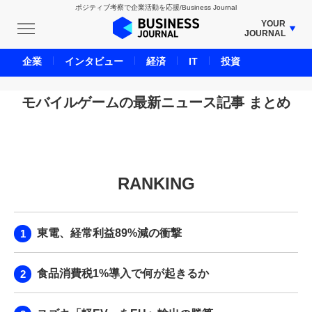
ポジティブ考察で企業活動を応援/Business Journal
YOUR
JOURNAL
BUSINESS JOURNAL
企業
インタビュー
経済
IT
投資
UNICORN JOURNAL
CARBON CREDITS JOURNAL
モバイルゲームの最新ニュース記事 まとめ
IVS JOURNAL
ENERGY MANAGEMENT JOURNAL
INBOUND JOURNAL
RANKING
LIFE ENDING JOURNAL
AI JOURNAL
REAL ESTATE BROKERAGE JOURNAL
東電、経常利益89%減の衝撃
SMART MARKETING JOURNAL
BPaaS JOURNAL
食品消費税1%導入で何が起きるか
ADOPTABLE DOG JOURNAL