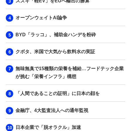
スズキ「軽EV」をEUへ輸出の勝算
オープンウェイトAI論争
BYD「ラッコ」、補助金ハンデを粉砕
クボタ、米国で大気から飲料水の実証
無味無臭で15種類の栄養を補給…フードテック企業
が挑む「栄養インフラ」構想
「人間であることの証明」に日本の顔を
金融庁、4大監査法人への通年監視
日本企業で「脱オラクル」加速