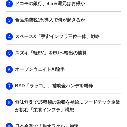
ドコモの銀行、4.5％還元はお得か
食品消費税1%導入で何が起きるか
スペースX「宇宙インフラ三位一体」戦略
スズキ「軽EV」をEUへ輸出の勝算
オープンウェイトAI論争
BYD「ラッコ」、補助金ハンデを粉砕
無味無臭で15種類の栄養を補給…フードテック企業
が挑む「栄養インフラ」構想
日本企業で「脱オラクル」加速