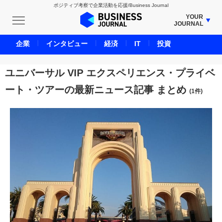
ポジティブ考察で企業活動を応援/Business Journal
YOUR
JOURNAL
BUSINESS JOURNAL
企業
インタビュー
経済
IT
投資
UNICORN JOURNAL
CARBON CREDITS JOURNAL
ユニバーサル VIP エクスペリエンス・プライベ
IVS JOURNAL
ート・ツアーの最新ニュース記事 まとめ
(1件)
ENERGY MANAGEMENT JOURNAL
INBOUND JOURNAL
LIFE ENDING JOURNAL
AI JOURNAL
REAL ESTATE BROKERAGE JOURNAL
SMART MARKETING JOURNAL
BPaaS JOURNAL
ADOPTABLE DOG JOURNAL