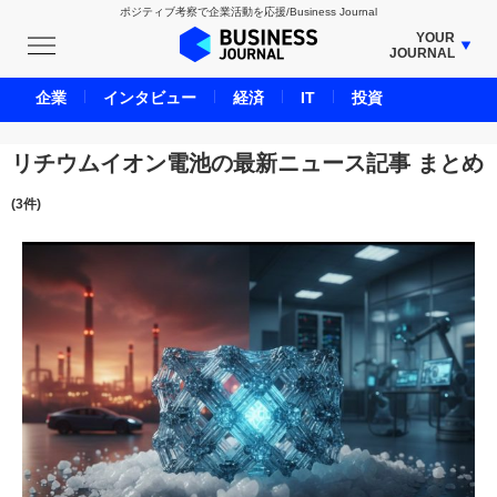
ポジティブ考察で企業活動を応援/Business Journal
YOUR
JOURNAL
BUSINESS JOURNAL
企業
インタビュー
経済
IT
投資
UNICORN JOURNAL
CARBON CREDITS JOURNAL
リチウムイオン電池の最新ニュース記事 まとめ
IVS JOURNAL
(3件)
ENERGY MANAGEMENT JOURNAL
INBOUND JOURNAL
LIFE ENDING JOURNAL
AI JOURNAL
REAL ESTATE BROKERAGE JOURNAL
SMART MARKETING JOURNAL
BPaaS JOURNAL
ADOPTABLE DOG JOURNAL