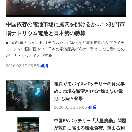
中国依存の電池市場に風穴を開けるか…1.3兆円市
場ナトリウム電池と日本勢の勝算
●この記事のポイント リチウムやコバルトなど重要鉱物のサプライチ
ェーンを中国が握る中、日本の電池産業が次の一手として注目するの
が「ナトリウムイオン電池...
2026.02.17 05:55
経済
相次ぐモバイルバッテリーの発火事
故…市場を激変させる“燃えない電
池”も続々登場
2026.01.22 05:55
企業
中国EVバッテリー「大量廃棄」問題
が深刻…高まる環境負荷、薄まる利