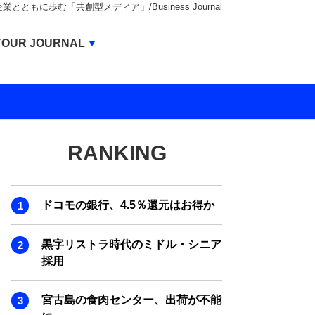
もに歩む「共創型メディア」/Business Journal
Business Journal
YOUR JOURNAL
BUSINESS JOURNAL
UNICORN JOURNAL
CARBON CREDITS JOURNAL
RANKING
IVS JOURNAL
ENERGY MANAGEMENT JOURNAL
ドコモの銀行、4.5％還元はお得か
INBOUND JOURNAL
LIFE ENDING JOURNAL
黒字リストラ時代のミドル・シニア
採用
AI JOURNAL
REAL ESTATE BROKERAGE JOURNAL
宮古島の食肉センター、出荷が不能