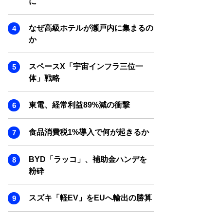
に
SMART MARKETING JOURNAL
BPaaS JOURNAL
なぜ高級ホテルが瀬戸内に集まるの
ADOPTABLE DOG JOURNAL
か
スペースX「宇宙インフラ三位一
体」戦略
東電、経常利益89%減の衝撃
食品消費税1%導入で何が起きるか
BYD「ラッコ」、補助金ハンデを
粉砕
スズキ「軽EV」をEUへ輸出の勝算