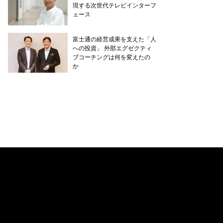
現する次世代テレビインターフ
ェース
富士通の経営成果を支えた「人
への投資」 外部エグゼクティ
ブコーチングは何を変えたの
か