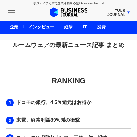
ポジティブ考察で企業活動を応援/Business Journal
YOUR
JOURNAL
BUSINESS JOURNAL
企業
インタビュー
経済
IT
投資
UNICORN JOURNAL
CARBON CREDITS JOURNAL
ルームウェアの最新ニュース記事 まとめ
IVS JOURNAL
ENERGY MANAGEMENT JOURNAL
INBOUND JOURNAL
RANKING
LIFE ENDING JOURNAL
AI JOURNAL
REAL ESTATE BROKERAGE JOURNAL
ドコモの銀行、4.5％還元はお得か
SMART MARKETING JOURNAL
BPaaS JOURNAL
東電、経常利益89%減の衝撃
ADOPTABLE DOG JOURNAL