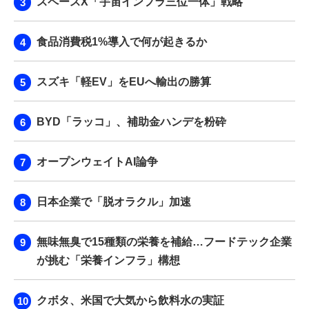
スペースX「宇宙インフラ三位一体」戦略
食品消費税1%導入で何が起きるか
スズキ「軽EV」をEUへ輸出の勝算
BYD「ラッコ」、補助金ハンデを粉砕
オープンウェイトAI論争
日本企業で「脱オラクル」加速
無味無臭で15種類の栄養を補給…フードテック企業
が挑む「栄養インフラ」構想
クボタ、米国で大気から飲料水の実証