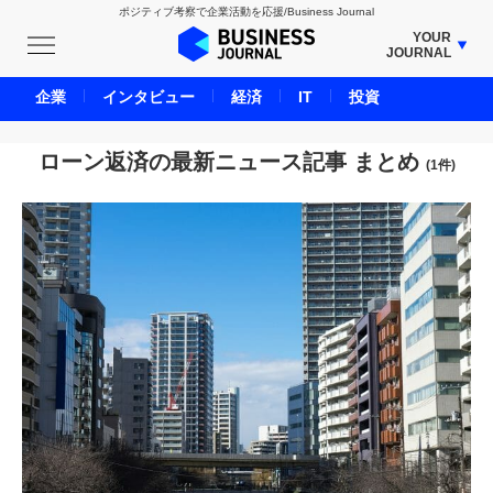
ポジティブ考察で企業活動を応援/Business Journal
YOUR
JOURNAL
BUSINESS JOURNAL
企業
インタビュー
経済
IT
投資
UNICORN JOURNAL
CARBON CREDITS JOURNAL
ローン返済の最新ニュース記事 まとめ
(1件)
IVS JOURNAL
ENERGY MANAGEMENT JOURNAL
INBOUND JOURNAL
LIFE ENDING JOURNAL
AI JOURNAL
REAL ESTATE BROKERAGE JOURNAL
SMART MARKETING JOURNAL
BPaaS JOURNAL
ADOPTABLE DOG JOURNAL