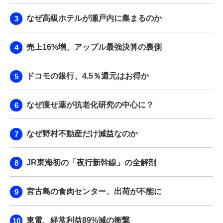
なぜ高級ホテルが瀬戸内に集まるのか
売上16%増、アップル最強決算の裏側
ドコモの銀行、4.5％還元はお得か
なぜ痩せ薬が抗老化研究の中心に？
なぜ野村不動産だけ減益なのか
JR東海初の「夜行新幹線」の全解剖
宮古島の食肉センター、出荷が不能に
東電、経常利益89%減の衝撃