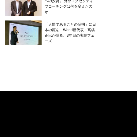
への投資」 外部エグゼクティ
ブコーチングは何を変えたの
か
「人間であることの証明」に日
本の顔を…World新代表・高橋
正巳が語る、3年目の実装フェ
ーズ