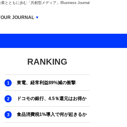
もに歩む「共創型メディア」/Business Journal
Business Journal
YOUR JOURNAL
BUSINESS JOURNAL
UNICORN JOURNAL
CARBON CREDITS JOURNAL
RANKING
IVS JOURNAL
ENERGY MANAGEMENT JOURNAL
東電、経常利益89%減の衝撃
INBOUND JOURNAL
LIFE ENDING JOURNAL
ドコモの銀行、4.5％還元はお得か
AI JOURNAL
食品消費税1%導入で何が起きるか
REAL ESTATE BROKERAGE JOURNAL