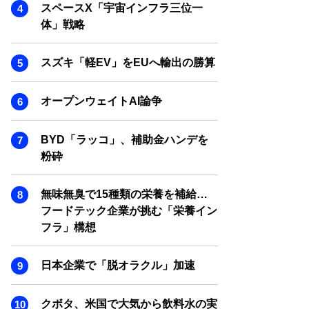
SMART MARKETING JOURNAL
スペースX「宇宙インフラ三位一
体」戦略
BPaaS JOURNAL
ADOPTABLE DOG JOURNAL
スズキ「軽EV」をEUへ輸出の勝算
オープンウェイトAI論争
BYD「ラッコ」、補助金ハンデを
粉砕
無味無臭で15種類の栄養を補給…
フードテック企業が挑む「栄養イン
フラ」構想
日本企業で「脱オラクル」加速
クボタ、米国で大気から飲料水の実