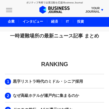
ポジティブ考察で企業活動を応援/Business Journal
YOUR
JOURNAL
BUSINESS JOURNAL
企業
インタビュー
経済
IT
投資
UNICORN JOURNAL
CARBON CREDITS JOURNAL
一時避難場所の最新ニュース記事 まとめ
IVS JOURNAL
ENERGY MANAGEMENT JOURNAL
INBOUND JOURNAL
RANKING
LIFE ENDING JOURNAL
AI JOURNAL
REAL ESTATE BROKERAGE JOURNAL
黒字リストラ時代のミドル・シニア採用
SMART MARKETING JOURNAL
BPaaS JOURNAL
なぜ高級ホテルが瀬戸内に集まるのか
ADOPTABLE DOG JOURNAL