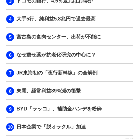
ドコモの銀行、4.5％還元はお得か
大手5行、純利益5.8兆円で過去最高
宮古島の食肉センター、出荷が不能に
なぜ痩せ薬が抗老化研究の中心に？
JR東海初の「夜行新幹線」の全解剖
東電、経常利益89%減の衝撃
BYD「ラッコ」、補助金ハンデを粉砕
日本企業で「脱オラクル」加速