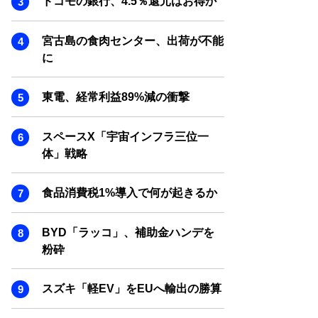
ドコモの銀行、4.5％還元はお得か
SMART MARKETING JOURNAL
BPaaS JOURNAL
宮古島の食肉センター、出荷が不能
ADOPTABLE DOG JOURNAL
に
東電、経常利益89%減の衝撃
スペースX「宇宙インフラ三位一
体」戦略
食品消費税1%導入で何が起きるか
BYD「ラッコ」、補助金ハンデを
粉砕
スズキ「軽EV」をEUへ輸出の勝算