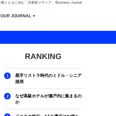
もに歩む「共創型メディア」/Business Journal
Business Journal
YOUR JOURNAL
BUSINESS JOURNAL
UNICORN JOURNAL
CARBON CREDITS JOURNAL
RANKING
IVS JOURNAL
ENERGY MANAGEMENT JOURNAL
黒字リストラ時代のミドル・シニア
INBOUND JOURNAL
採用
LIFE ENDING JOURNAL
なぜ高級ホテルが瀬戸内に集まるの
AI JOURNAL
か
REAL ESTATE BROKERAGE JOURNAL