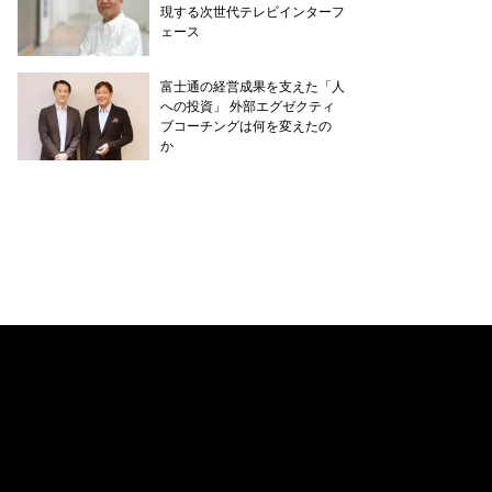
現する次世代テレビインターフ
ェース
富士通の経営成果を支えた「人
への投資」 外部エグゼクティ
ブコーチングは何を変えたの
か