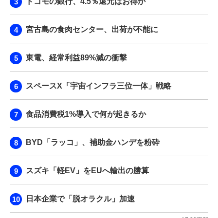
ドコモの銀行、4.5％還元はお得か
宮古島の食肉センター、出荷が不能に
東電、経常利益89%減の衝撃
スペースX「宇宙インフラ三位一体」戦略
食品消費税1%導入で何が起きるか
BYD「ラッコ」、補助金ハンデを粉砕
スズキ「軽EV」をEUへ輸出の勝算
日本企業で「脱オラクル」加速