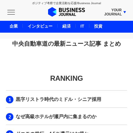
ポジティブ考察で企業活動を応援/Business Journal
YOUR
JOURNAL
BUSINESS JOURNAL
企業
インタビュー
経済
IT
投資
UNICORN JOURNAL
CARBON CREDITS JOURNAL
中央自動車道の最新ニュース記事 まとめ
IVS JOURNAL
ENERGY MANAGEMENT JOURNAL
INBOUND JOURNAL
RANKING
LIFE ENDING JOURNAL
AI JOURNAL
REAL ESTATE BROKERAGE JOURNAL
黒字リストラ時代のミドル・シニア採用
SMART MARKETING JOURNAL
BPaaS JOURNAL
なぜ高級ホテルが瀬戸内に集まるのか
ADOPTABLE DOG JOURNAL