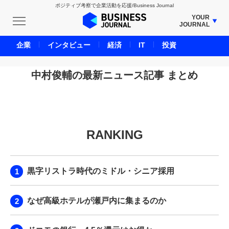
ポジティブ考察で企業活動を応援/Business Journal
YOUR
JOURNAL
BUSINESS JOURNAL
企業
インタビュー
経済
IT
投資
UNICORN JOURNAL
CARBON CREDITS JOURNAL
中村俊輔の最新ニュース記事 まとめ
IVS JOURNAL
ENERGY MANAGEMENT JOURNAL
INBOUND JOURNAL
RANKING
LIFE ENDING JOURNAL
AI JOURNAL
REAL ESTATE BROKERAGE JOURNAL
黒字リストラ時代のミドル・シニア採用
SMART MARKETING JOURNAL
BPaaS JOURNAL
なぜ高級ホテルが瀬戸内に集まるのか
ADOPTABLE DOG JOURNAL