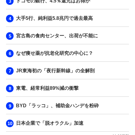
ドコモの銀行、4.5％還元はお得か
大手5行、純利益5.8兆円で過去最高
宮古島の食肉センター、出荷が不能に
なぜ痩せ薬が抗老化研究の中心に？
JR東海初の「夜行新幹線」の全解剖
東電、経常利益89%減の衝撃
BYD「ラッコ」、補助金ハンデを粉砕
日本企業で「脱オラクル」加速