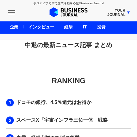
ポジティブ考察で企業活動を応援/Business Journal
YOUR
JOURNAL
BUSINESS JOURNAL
企業
インタビュー
経済
IT
投資
UNICORN JOURNAL
CARBON CREDITS JOURNAL
中退の最新ニュース記事 まとめ
IVS JOURNAL
ENERGY MANAGEMENT JOURNAL
INBOUND JOURNAL
RANKING
LIFE ENDING JOURNAL
AI JOURNAL
REAL ESTATE BROKERAGE JOURNAL
ドコモの銀行、4.5％還元はお得か
SMART MARKETING JOURNAL
BPaaS JOURNAL
スペースX「宇宙インフラ三位一体」戦略
ADOPTABLE DOG JOURNAL