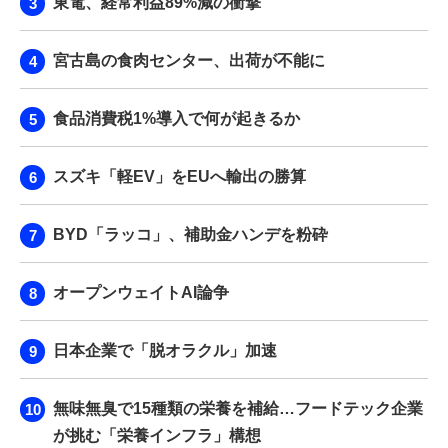
東電、経常利益89%減の衝撃
宮古島の食肉センター、出荷が不能に
食品消費税1%導入で何が起きるか
スズキ「軽EV」をEUへ輸出の勝算
BYD「ラッコ」、補助金ハンデを粉砕
オープンウェイトAI論争
日本企業で「脱オラクル」加速
無味無臭で15種類の栄養を補給…フードテック企業
が挑む「栄養インフラ」構想