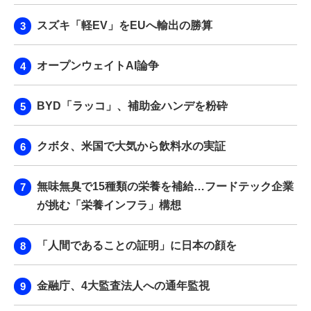
スズキ「軽EV」をEUへ輸出の勝算
オープンウェイトAI論争
BYD「ラッコ」、補助金ハンデを粉砕
クボタ、米国で大気から飲料水の実証
無味無臭で15種類の栄養を補給…フードテック企業
が挑む「栄養インフラ」構想
「人間であることの証明」に日本の顔を
金融庁、4大監査法人への通年監視