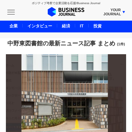
ポジティブ考察で企業活動を応援/Business Journal
YOUR
JOURNAL
BUSINESS JOURNAL
企業
インタビュー
経済
IT
投資
UNICORN JOURNAL
CARBON CREDITS JOURNAL
中野東図書館の最新ニュース記事 まとめ
(1件)
IVS JOURNAL
ENERGY MANAGEMENT JOURNAL
INBOUND JOURNAL
LIFE ENDING JOURNAL
AI JOURNAL
REAL ESTATE BROKERAGE JOURNAL
SMART MARKETING JOURNAL
BPaaS JOURNAL
ADOPTABLE DOG JOURNAL