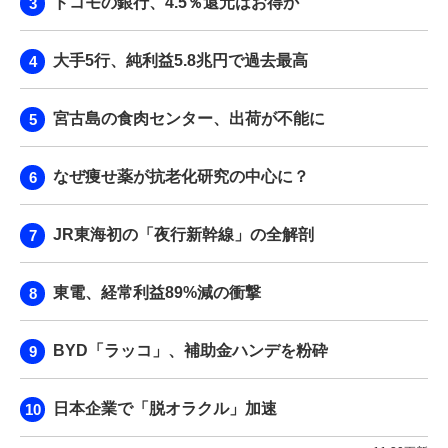
ドコモの銀行、4.5％還元はお得か
大手5行、純利益5.8兆円で過去最高
宮古島の食肉センター、出荷が不能に
なぜ痩せ薬が抗老化研究の中心に？
JR東海初の「夜行新幹線」の全解剖
東電、経常利益89%減の衝撃
BYD「ラッコ」、補助金ハンデを粉砕
日本企業で「脱オラクル」加速