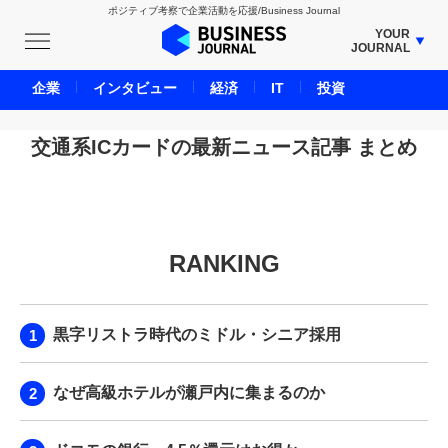
ポジティブ考察で企業活動を応援/Business Journal
YOUR
JOURNAL
BUSINESS JOURNAL
企業
インタビュー
経済
IT
投資
UNICORN JOURNAL
CARBON CREDITS JOURNAL
交通系ICカードの最新ニュース記事 まとめ
IVS JOURNAL
ENERGY MANAGEMENT JOURNAL
INBOUND JOURNAL
RANKING
LIFE ENDING JOURNAL
AI JOURNAL
REAL ESTATE BROKERAGE JOURNAL
黒字リストラ時代のミドル・シニア採用
SMART MARKETING JOURNAL
BPaaS JOURNAL
なぜ高級ホテルが瀬戸内に集まるのか
ADOPTABLE DOG JOURNAL