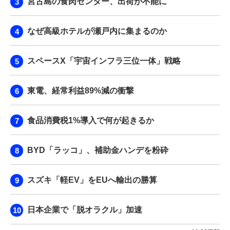
宮古島の食肉センター、出荷が不能に
なぜ高級ホテルが瀬戸内に集まるのか
スペースX「宇宙インフラ三位一体」戦略
東電、経常利益89%減の衝撃
食品消費税1%導入で何が起きるか
BYD「ラッコ」、補助金ハンデを粉砕
スズキ「軽EV」をEUへ輸出の勝算
日本企業で「脱オラクル」加速