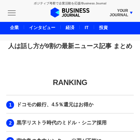
ポジティブ考察で企業活動を応援/Business Journal
YOUR
JOURNAL
BUSINESS JOURNAL
企業
インタビュー
経済
IT
投資
UNICORN JOURNAL
CARBON CREDITS JOURNAL
人は話し方が9割の最新ニュース記事 まとめ
IVS JOURNAL
ENERGY MANAGEMENT JOURNAL
INBOUND JOURNAL
RANKING
LIFE ENDING JOURNAL
AI JOURNAL
REAL ESTATE BROKERAGE JOURNAL
ドコモの銀行、4.5％還元はお得か
SMART MARKETING JOURNAL
BPaaS JOURNAL
黒字リストラ時代のミドル・シニア採用
ADOPTABLE DOG JOURNAL