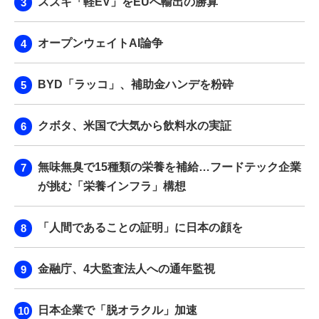
スズキ「軽EV」をEUへ輸出の勝算
オープンウェイトAI論争
BYD「ラッコ」、補助金ハンデを粉砕
クボタ、米国で大気から飲料水の実証
無味無臭で15種類の栄養を補給…フードテック企業
が挑む「栄養インフラ」構想
「人間であることの証明」に日本の顔を
金融庁、4大監査法人への通年監視
日本企業で「脱オラクル」加速