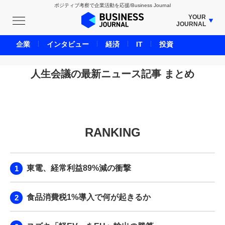
ポジティブ考察で企業活動を応援/Business Journal
YOUR
JOURNAL
BUSINESS JOURNAL
企業
インタビュー
経済
IT
投資
UNICORN JOURNAL
CARBON CREDITS JOURNAL
人生会議の最新ニュース記事 まとめ
IVS JOURNAL
ENERGY MANAGEMENT JOURNAL
INBOUND JOURNAL
RANKING
LIFE ENDING JOURNAL
AI JOURNAL
REAL ESTATE BROKERAGE JOURNAL
東電、経常利益89%減の衝撃
SMART MARKETING JOURNAL
BPaaS JOURNAL
食品消費税1%導入で何が起きるか
ADOPTABLE DOG JOURNAL