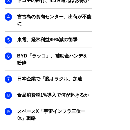
ドコモの銀行、4.5％還元はお得か
SMART MARKETING JOURNAL
BPaaS JOURNAL
宮古島の食肉センター、出荷が不能
ADOPTABLE DOG JOURNAL
に
東電、経常利益89%減の衝撃
BYD「ラッコ」、補助金ハンデを
粉砕
日本企業で「脱オラクル」加速
食品消費税1%導入で何が起きるか
スペースX「宇宙インフラ三位一
体」戦略