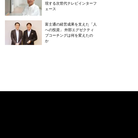
現する次世代テレビインターフ
ェース
富士通の経営成果を支えた「人
への投資」 外部エグゼクティ
ブコーチングは何を変えたの
か