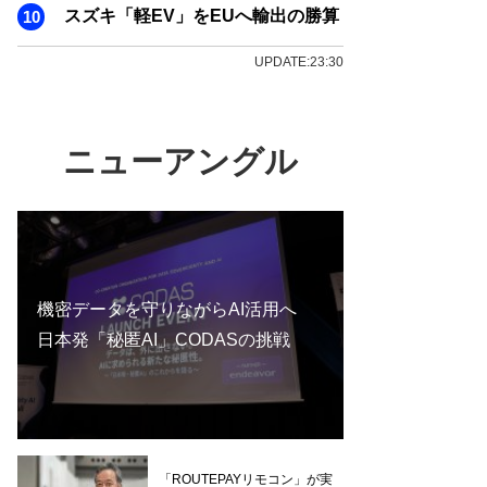
スズキ「軽EV」をEUへ輸出の勝算
UPDATE:23:30
ニューアングル
機密データを守りながらAI活用へ
日本発「秘匿AI」CODASの挑戦
「ROUTEPAYリモコン」が実