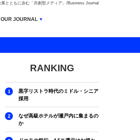
もに歩む「共創型メディア」/Business Journal
Business Journal
YOUR JOURNAL
BUSINESS JOURNAL
UNICORN JOURNAL
CARBON CREDITS JOURNAL
RANKING
IVS JOURNAL
ENERGY MANAGEMENT JOURNAL
黒字リストラ時代のミドル・シニア
INBOUND JOURNAL
採用
LIFE ENDING JOURNAL
なぜ高級ホテルが瀬戸内に集まるの
AI JOURNAL
か
REAL ESTATE BROKERAGE JOURNAL