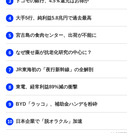
ドコモの銀行、4.5％還元はお得か
大手5行、純利益5.8兆円で過去最高
宮古島の食肉センター、出荷が不能に
なぜ痩せ薬が抗老化研究の中心に？
JR東海初の「夜行新幹線」の全解剖
東電、経常利益89%減の衝撃
BYD「ラッコ」、補助金ハンデを粉砕
日本企業で「脱オラクル」加速