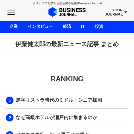
ポジティブ考察で企業活動を応援/Business Journal
YOUR
JOURNAL
BUSINESS JOURNAL
企業
インタビュー
経済
IT
投資
UNICORN JOURNAL
CARBON CREDITS JOURNAL
伊藤健太郎の最新ニュース記事 まとめ
IVS JOURNAL
ENERGY MANAGEMENT JOURNAL
INBOUND JOURNAL
RANKING
LIFE ENDING JOURNAL
AI JOURNAL
REAL ESTATE BROKERAGE JOURNAL
黒字リストラ時代のミドル・シニア採用
SMART MARKETING JOURNAL
BPaaS JOURNAL
なぜ高級ホテルが瀬戸内に集まるのか
ADOPTABLE DOG JOURNAL