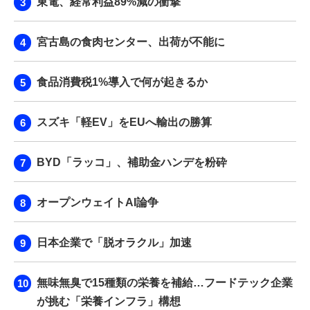
東電、経常利益89%減の衝撃
宮古島の食肉センター、出荷が不能に
食品消費税1%導入で何が起きるか
スズキ「軽EV」をEUへ輸出の勝算
BYD「ラッコ」、補助金ハンデを粉砕
オープンウェイトAI論争
日本企業で「脱オラクル」加速
無味無臭で15種類の栄養を補給…フードテック企業
が挑む「栄養インフラ」構想