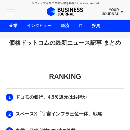
ポジティブ考察で企業活動を応援/Business Journal
YOUR
JOURNAL
BUSINESS JOURNAL
企業
インタビュー
経済
IT
投資
UNICORN JOURNAL
CARBON CREDITS JOURNAL
価格ドットコムの最新ニュース記事 まとめ
IVS JOURNAL
ENERGY MANAGEMENT JOURNAL
INBOUND JOURNAL
RANKING
LIFE ENDING JOURNAL
AI JOURNAL
REAL ESTATE BROKERAGE JOURNAL
ドコモの銀行、4.5％還元はお得か
SMART MARKETING JOURNAL
BPaaS JOURNAL
スペースX「宇宙インフラ三位一体」戦略
ADOPTABLE DOG JOURNAL