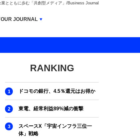
もに歩む「共創型メディア」/Business Journal
Business Journal
YOUR JOURNAL
BUSINESS JOURNAL
UNICORN JOURNAL
CARBON CREDITS JOURNAL
RANKING
IVS JOURNAL
ENERGY MANAGEMENT JOURNAL
ドコモの銀行、4.5％還元はお得か
INBOUND JOURNAL
LIFE ENDING JOURNAL
東電、経常利益89%減の衝撃
AI JOURNAL
スペースX「宇宙インフラ三位一
REAL ESTATE BROKERAGE JOURNAL
体」戦略