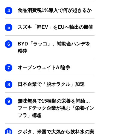
SMART MARKETING JOURNAL
食品消費税1%導入で何が起きるか
BPaaS JOURNAL
ADOPTABLE DOG JOURNAL
スズキ「軽EV」をEUへ輸出の勝算
BYD「ラッコ」、補助金ハンデを
粉砕
オープンウェイトAI論争
日本企業で「脱オラクル」加速
無味無臭で15種類の栄養を補給…
フードテック企業が挑む「栄養イン
フラ」構想
クボタ、米国で大気から飲料水の実